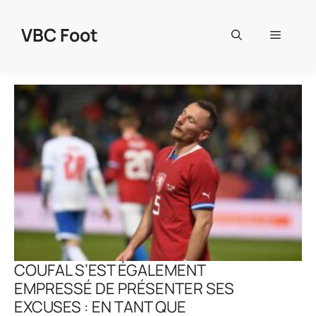
Aller
au
VBC Foot
Menu
contenu
COUFAL S’EST ÉGALEMENT
EMPRESSÉ DE PRÉSENTER SES
EXCUSES : EN TANT QUE