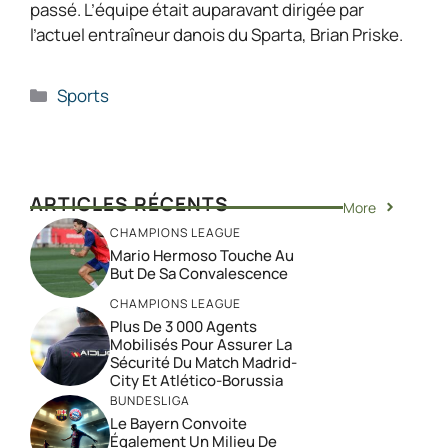
passé. L’équipe était auparavant dirigée par
l’actuel entraîneur danois du Sparta, Brian Priske.
Catégories
Sports
ARTICLES RÉCENTS
More
CHAMPIONS LEAGUE
Mario Hermoso Touche Au
But De Sa Convalescence
CHAMPIONS LEAGUE
Plus De 3 000 Agents
Mobilisés Pour Assurer La
Sécurité Du Match Madrid-
City Et Atlético-Borussia
BUNDESLIGA
Le Bayern Convoite
Également Un Milieu De