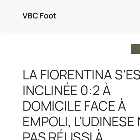
Aller
au
VBC Foot
contenu
LA FIORENTINA S’E
INCLINÉE 0:2 À
DOMICILE FACE À
EMPOLI, L’UDINESE 
PAS RÉUSSI À