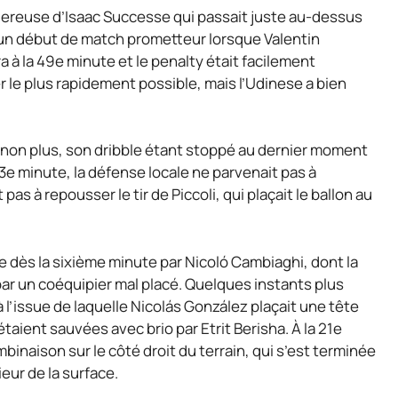
ereuse d’Isaac Successe qui passait juste au-dessus
t un début de match prometteur lorsque Valentin
à la 49e minute et le penalty était facilement
 le plus rapidement possible, mais l’Udinese a bien
 non plus, son dribble étant stoppé au dernier moment
83e minute, la défense locale ne parvenait pas à
as à repousser le tir de Piccoli, qui plaçait le ballon au
 dès la sixième minute par Nicoló Cambiaghi, dont la
 par un coéquipier mal placé. Quelques instants plus
 l’issue de laquelle Nicolás González plaçait une tête
étaient sauvées avec brio par Etrit Berisha. À la 21e
binaison sur le côté droit du terrain, qui s’est terminée
eur de la surface.