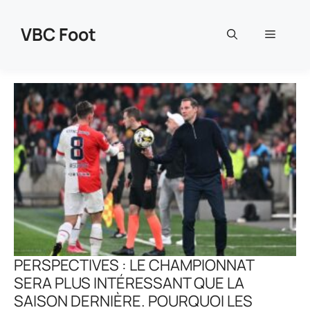
Aller
au
VBC Foot
Menu
contenu
PERSPECTIVES : LE CHAMPIONNAT
SERA PLUS INTÉRESSANT QUE LA
SAISON DERNIÈRE. POURQUOI LES