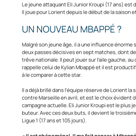
Le jeune attaquant Eli Junior Kroupi (17 ans) est
Il joue pour Lorient depuis le début de la saison
UN NOUVEAU MBAPPÉ ?
Malgré son jeune âge, il a une influence énorme su
deux passes décisives en sept matches, dont deux
trêve nationale. Il peut jouer sur l’aile gauche, a
rappelle celui de Kylian Mbappé et il est produc
à le comparer à cette star.
Il a déjà brillé dans l’équipe réserve de Lorient l
contre Marseille en avril, et est le choix évident 
campagne actuelle. Eli Junior Kroupi est le plus j
buteur. Avec ces deux buts, il devient le troisièm
Ligue 1 (17 ans et 105 jours).
« Il est phénoménal. Il me fait penser à Mbap