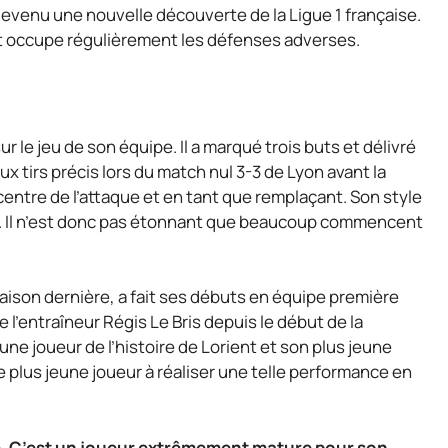
 devenu une nouvelle découverte de la Ligue 1 française.
 et occupe régulièrement les défenses adverses.
r le jeu de son équipe. Il a marqué trois buts et délivré
 tirs précis lors du match nul 3-3 de Lyon avant la
u centre de l’attaque et en tant que remplaçant. Son style
tif. Il n’est donc pas étonnant que beaucoup commencent
a saison dernière, a fait ses débuts en équipe première
de l’entraîneur Régis Le Bris depuis le début de la
eune joueur de l’histoire de Lorient et son plus jeune
e plus jeune joueur à réaliser une telle performance en
pé. C’est un joueur extrêmement mature pour son