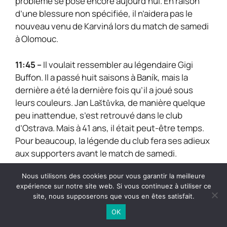
problème se pose encore aujourd’hui. En raison
d’une blessure non spécifiée, il n’aidera pas le
nouveau venu de Karviná lors du match de samedi
à Olomouc.
11:45 –
Il voulait ressembler au légendaire Gigi
Buffon. Il a passé huit saisons à Baník, mais la
dernière a été la dernière fois qu’il a joué sous
leurs couleurs. Jan Laštůvka, de manière quelque
peu inattendue, s’est retrouvé dans le club
d’Ostrava. Mais à 41 ans, il était peut-être temps.
Pour beaucoup, la légende du club fera ses adieux
aux supporters avant le match de samedi.
Nous utilisons des cookies pour vous garantir la meilleure
10:18 –
Le clou du programme du deuxième tour de
expérience sur notre site web. Si vous continuez à utiliser ce
samedi sera le choc entre Baník et Slovácko. Deux
site, nous supposerons que vous en êtes satisfait.
clubs qui ont connu un début de saison différent
OK
s’affronteront au stade de Vítkovice. Alors que