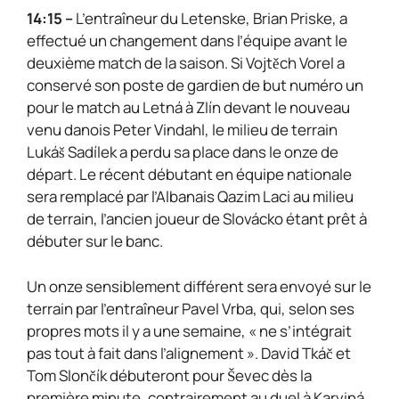
14:15 –
L’entraîneur du Letenske, Brian Priske, a
effectué un changement dans l’équipe avant le
deuxième match de la saison. Si Vojtěch Vorel a
conservé son poste de gardien de but numéro un
pour le match au Letná à Zlín devant le nouveau
venu danois Peter Vindahl, le milieu de terrain
Lukáš Sadílek a perdu sa place dans le onze de
départ. Le récent débutant en équipe nationale
sera remplacé par l’Albanais Qazim Laci au milieu
de terrain, l’ancien joueur de Slovácko étant prêt à
débuter sur le banc.
Un onze sensiblement différent sera envoyé sur le
terrain par l’entraîneur Pavel Vrba, qui, selon ses
propres mots il y a une semaine, « ne s’intégrait
pas tout à fait dans l’alignement ». David Tkáč et
Tom Slončík débuteront pour Ševec dès la
première minute, contrairement au duel à Karviná.