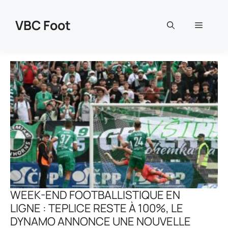
Aller
au
VBC Foot
Menu
contenu
WEEK-END FOOTBALLISTIQUE EN
LIGNE : TEPLICE RESTE À 100%, LE
DYNAMO ANNONCE UNE NOUVELLE